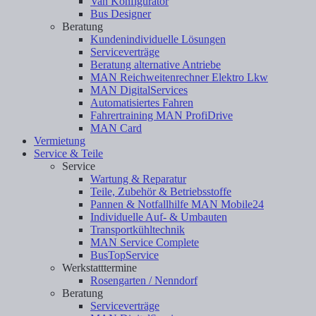
Van Konfigurator
Bus Designer
Beratung
Kundenindividuelle Lösungen
Serviceverträge
Beratung alternative Antriebe
MAN Reichweitenrechner Elektro Lkw
MAN DigitalServices
Automatisiertes Fahren
Fahrertraining MAN ProfiDrive
MAN Card
Vermietung
Service & Teile
Service
Wartung & Reparatur
Teile, Zubehör & Betriebsstoffe
Pannen & Notfallhilfe MAN Mobile24
Individuelle Auf- & Umbauten
Transportkühltechnik
MAN Service Complete
BusTopService
Werkstatttermine
Rosengarten / Nenndorf
Beratung
Serviceverträge