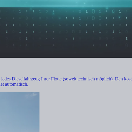
ür jedes Dieselfahrzeug Ihrer Flotte (soweit technisch möglich). Den k
det automatisch.