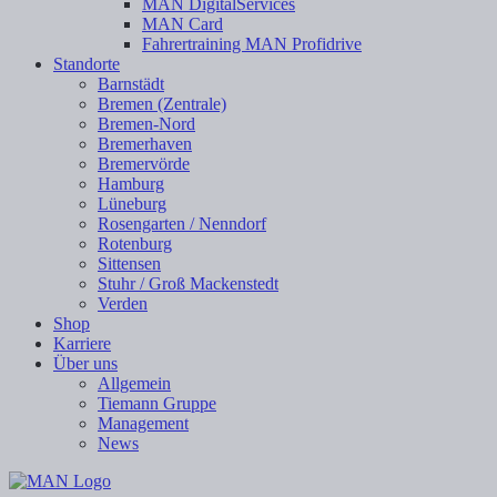
MAN DigitalServices
MAN Card
Fahrertraining MAN Profidrive
Standorte
Barnstädt
Bremen (Zentrale)
Bremen-Nord
Bremerhaven
Bremervörde
Hamburg
Lüneburg
Rosengarten / Nenndorf
Rotenburg
Sittensen
Stuhr / Groß Mackenstedt
Verden
Shop
Karriere
Über uns
Allgemein
Tiemann Gruppe
Management
News