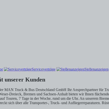
or
Serviceverträge
Stellenanzeigen
tät unserer Kunden
rtner der MAN Truck & Bus Deutschland GmbH Ihr Ansprechpartner fü
eser-Dreieck, Bremen und Sachsen-Anhalt bieten wir Ihnen flächende
der auf Touren, 7 Tage in der Woche, rund um die Uhr. An unserem Brem
 sich über alle Transporter-, Truck- und Aufliegerreparaturen. Rüsten 