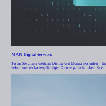
MAN DigitalServices
Testen Sie unsere digitalen Dienste drei Monate kostenfrei – f
keinen unserer kostenpflichtigen Dienste gebucht haben. Er en