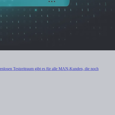
ostenlosen Testzeitraum gibt es für alle MAN-Kunden, die noch