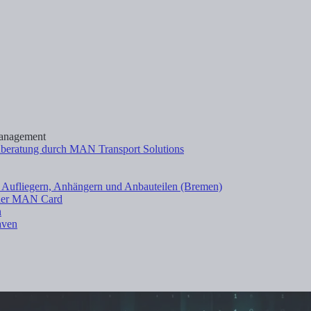
management
enberatung durch MAN Transport Solutions
 Aufliegern, Anhängern und Anbauteilen (Bremen)
t der MAN Card
n
aven