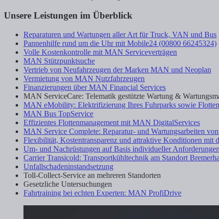
Unsere Leistungen im Überblick
Reparaturen und Wartungen aller Art für Truck, VAN und Bus
Pannenhilfe rund um die Uhr mit Mobile24 (00800 66245324)
Volle Kostenkontrolle mit MAN Serviceverträgen
MAN Stützpunktsuche
Vertrieb von Neufahrzeugen der Marken MAN und Neoplan
Vermietung von MAN Nutzfahrzeugen
Finanzierungen über MAN Financial Services
MAN ServiceCare: Telematik gestützte Wartung & Wartungs
MAN eMobility: Elektrifizierung Ihres Fuhrparks sowie Flott
MAN Bus TopService
Effizientes Flottenmanagement mit MAN DigitalServices
MAN Service Complete: Reparatur- und Wartungsarbeiten von
Flexibilität, Kostentransparenz und attraktive Konditionen mi
Um- und Nachrüstungen auf Basis individueller Anforderunge
Carrier Transicold: Transportkühltechnik am Standort Bremerh
Unfallschadeninstandsetzung
Toll-Collect-Service an mehreren Standorten
Gesetzliche Untersuchungen
Fahrtraining bei echten Experten: MAN ProfiDrive