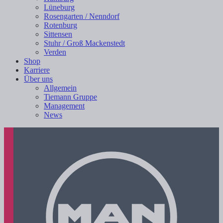
Lüneburg
Rosengarten / Nenndorf
Rotenburg
Sittensen
Stuhr / Groß Mackenstedt
Verden
Shop
Karriere
Über uns
Allgemein
Tiemann Gruppe
Management
News