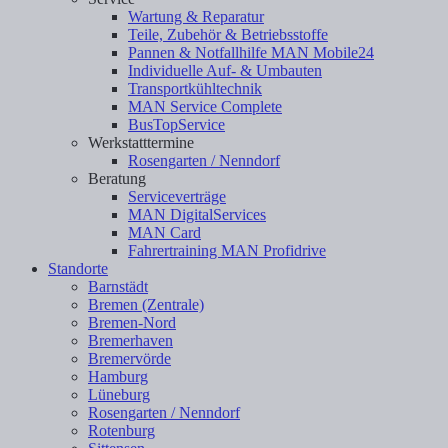
Wartung & Reparatur
Teile, Zubehör & Betriebsstoffe
Pannen & Notfallhilfe MAN Mobile24
Individuelle Auf- & Umbauten
Transportkühltechnik
MAN Service Complete
BusTopService
Werkstatttermine
Rosengarten / Nenndorf
Beratung
Serviceverträge
MAN DigitalServices
MAN Card
Fahrertraining MAN Profidrive
Standorte
Barnstädt
Bremen (Zentrale)
Bremen-Nord
Bremerhaven
Bremervörde
Hamburg
Lüneburg
Rosengarten / Nenndorf
Rotenburg