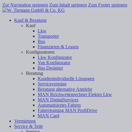
Zur Navigation springen
Zum Inhalt springen
Zum Footer springen
Kauf & Beratung
Kauf
Lkw
Transporter
Bus
Finanzieren & Leasen
Konfiguratoren
Lkw Konfigurator
Van Konfigurator
Bus Designer
Beratung
Kundenindividuelle Lösungen
Serviceverträge
Beratung alternative Antriebe
MAN Reichweitenrechner Elektro Lkw
MAN DigitalServices
Automatisiertes Fahren
Fahrertraining MAN ProfiDrive
MAN Card
Vermietung
Service & Teile
Service