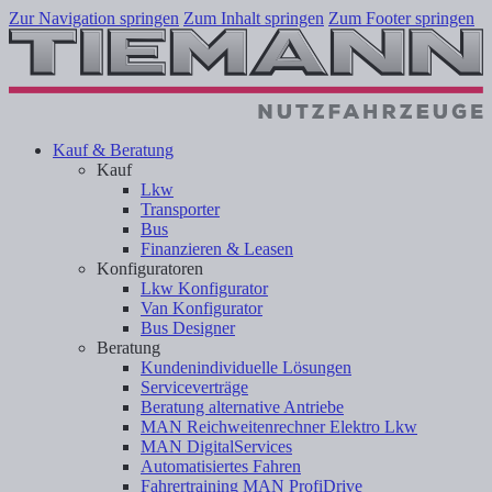
Zur Navigation springen
Zum Inhalt springen
Zum Footer springen
Kauf & Beratung
Kauf
Lkw
Transporter
Bus
Finanzieren & Leasen
Konfiguratoren
Lkw Konfigurator
Van Konfigurator
Bus Designer
Beratung
Kundenindividuelle Lösungen
Serviceverträge
Beratung alternative Antriebe
MAN Reichweitenrechner Elektro Lkw
MAN DigitalServices
Automatisiertes Fahren
Fahrertraining MAN ProfiDrive