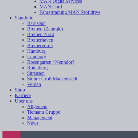
MAN DigitalServices
MAN Card
Fahrertraining MAN Profidrive
Standorte
Barnstädt
Bremen (Zentrale)
Bremen-Nord
Bremerhaven
Bremervörde
Hamburg
Lüneburg
Rosengarten / Nenndorf
Rotenburg
Sittensen
Stuhr / Groß Mackenstedt
Verden
Shop
Karriere
Über uns
Allgemein
Tiemann Gruppe
Management
News