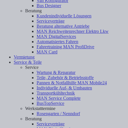
Van Konfigurator
Bus Designer
Beratung
Kundenindividuelle Lösungen
Serviceverträge
Beratung alternative Antriebe
MAN Reichweitenrechner Elektro Lkw
MAN DigitalServices
Automatisiertes Fahren
Fahrertraining MAN ProfiDrive
MAN Card
Vermietung
Service & Teile
Service
Wartung & Reparatur
Teile, Zubehör & Betriebsstoffe
Pannen & Notfallhilfe MAN Mobile24
Individuelle Auf- & Umbauten
Transportkühltechnik
MAN Service Complete
BusTopService
Werkstatttermine
Rosengarten / Nenndorf
Beratung
Serviceverträge