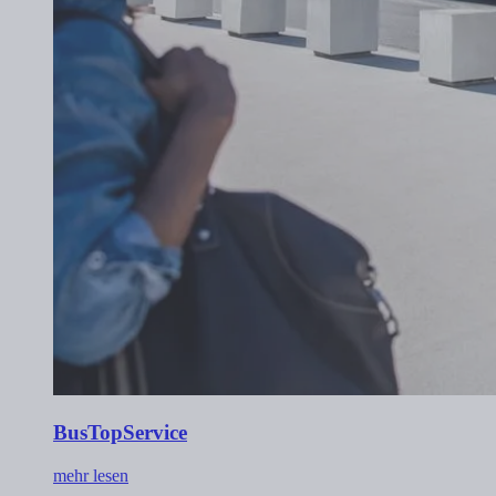
BusTopService
mehr lesen