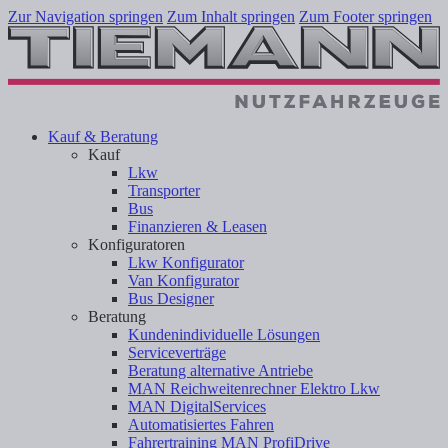
Zur Navigation springen
Zum Inhalt springen
Zum Footer springen
Kauf & Beratung
Kauf
Lkw
Transporter
Bus
Finanzieren & Leasen
Konfiguratoren
Lkw Konfigurator
Van Konfigurator
Bus Designer
Beratung
Kundenindividuelle Lösungen
Serviceverträge
Beratung alternative Antriebe
MAN Reichweitenrechner Elektro Lkw
MAN DigitalServices
Automatisiertes Fahren
Fahrertraining MAN ProfiDrive