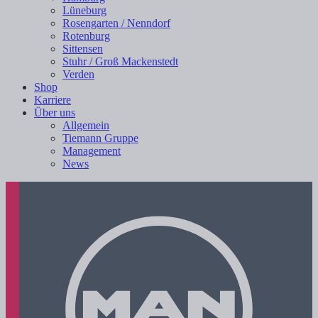
Lüneburg
Rosengarten / Nenndorf
Rotenburg
Sittensen
Stuhr / Groß Mackenstedt
Verden
Shop
Karriere
Über uns
Allgemein
Tiemann Gruppe
Management
News