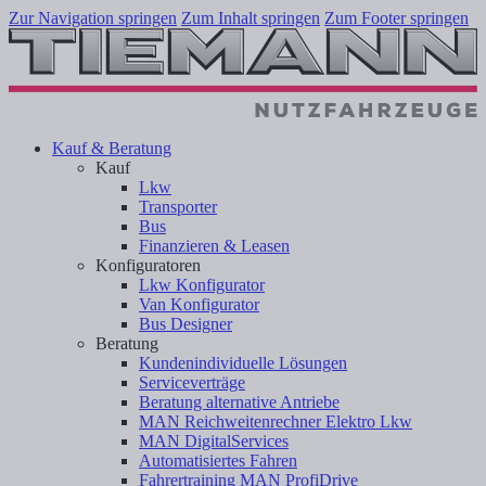
Zur Navigation springen
Zum Inhalt springen
Zum Footer springen
Kauf & Beratung
Kauf
Lkw
Transporter
Bus
Finanzieren & Leasen
Konfiguratoren
Lkw Konfigurator
Van Konfigurator
Bus Designer
Beratung
Kundenindividuelle Lösungen
Serviceverträge
Beratung alternative Antriebe
MAN Reichweitenrechner Elektro Lkw
MAN DigitalServices
Automatisiertes Fahren
Fahrertraining MAN ProfiDrive