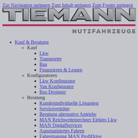
Zur Navigation springen
Zum Inhalt springen
Zum Footer springen
Kauf & Beratung
Kauf
Lkw
Transporter
Bus
Finanzieren & Leasen
Konfiguratoren
Lkw Konfigurator
Van Konfigurator
Bus Designer
Beratung
Kundenindividuelle Lösungen
Serviceverträge
Beratung alternative Antriebe
MAN Reichweitenrechner Elektro Lkw
MAN DigitalServices
Automatisiertes Fahren
Fahrertraining MAN ProfiDrive