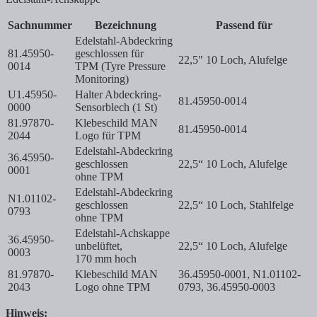
Sachnummer
Bezeichnung
Passend für
Edelstahl-Abdeckring
81.45950-
geschlossen für
22,5" 10 Loch, Alufelge
0014
TPM (Tyre Pressure
Monitoring)
U1.45950-
Halter Abdeckring-
81.45950-0014
0000
Sensorblech (1 St)
81.97870-
Klebeschild MAN
81.45950-0014
2044
Logo für TPM
Edelstahl-Abdeckring
36.45950-
geschlossen
22,5“ 10 Loch, Alufelge
0001
ohne TPM
Edelstahl-Abdeckring
N1.01102-
geschlossen
22,5“ 10 Loch, Stahlfelge
0793
ohne TPM
Edelstahl-Achskappe
36.45950-
unbelüftet,
22,5“ 10 Loch, Alufelge
0003
170 mm hoch
81.97870-
Klebeschild MAN
36.45950-0001, N1.01102-
2043
Logo ohne TPM
0793, 36.45950-0003
Hinweis: