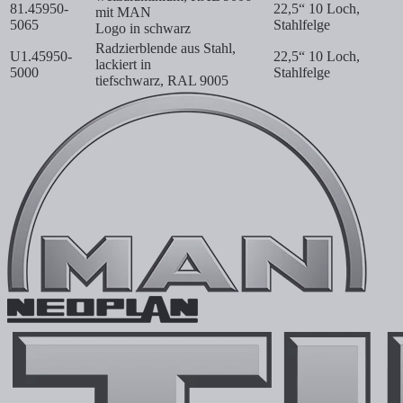
81.45950-
22,5“ 10 Loch,
mit MAN
5065
Stahlfelge
Logo in schwarz
Radzierblende aus Stahl,
U1.45950-
22,5“ 10 Loch,
lackiert in
5000
Stahlfelge
tiefschwarz, RAL 9005